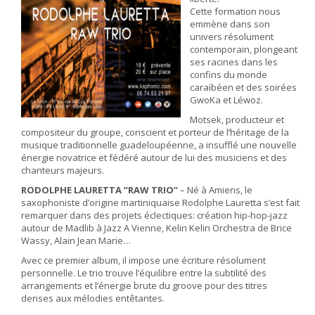
Cette formation nous
emmène dans son
univers résolument
contemporain, plongeant
ses racines dans les
confins du monde
caraïbéen et des soirées
GwoKa et Léwoz.
Motsek, producteur et
compositeur du groupe, conscient et porteur de l’héritage de la
musique traditionnelle guadeloupéenne, a insufflé une nouvelle
énergie novatrice et fédéré autour de lui des musiciens et des
chanteurs majeurs.
RODOLPHE LAURETTA ’’RAW TRIO’’
– Né à Amiens, le
saxophoniste d’origine martiniquaise Rodolphe Lauretta s’est fait
remarquer dans des projets éclectiques: création hip-hop-jazz
autour de Madlib à Jazz A Vienne, Kelin Kelin Orchestra de Brice
Wassy, Alain Jean Marie…
Avec ce premier album, il impose une écriture résolument
personnelle. Le trio trouve l’équilibre entre la subtilité des
arrangements et l’énergie brute du groove pour des titres
denses aux mélodies entêtantes.