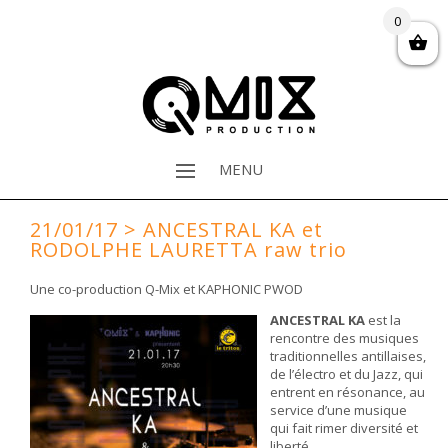
0
MENU
21/01/17 > ANCESTRAL KA et
RODOLPHE LAURETTA raw trio
Une co-production Q-Mix et KAPHONIC PWOD
ANCESTRAL KA
est la
rencontre des musiques
traditionnelles antillaises,
de l’électro et du Jazz, qui
entrent en résonance, au
service d’une musique
qui fait rimer diversité et
liberté.