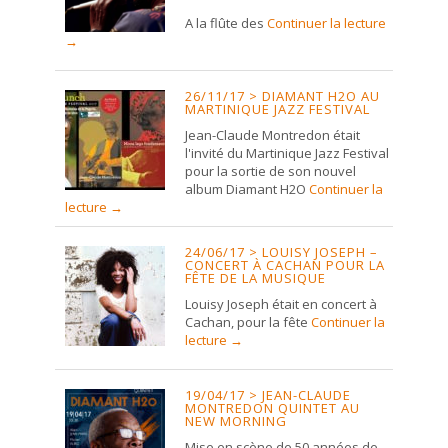
A la flûte des
Continuer la lecture
→
26/11/17 > DIAMANT H2O AU
MARTINIQUE JAZZ FESTIVAL
Jean-Claude Montredon était
l'invité du Martinique Jazz Festival
pour la sortie de son nouvel
album Diamant H2O
Continuer la
lecture
→
24/06/17 > LOUISY JOSEPH –
CONCERT À CACHAN POUR LA
FÊTE DE LA MUSIQUE
Louisy Joseph était en concert à
Cachan, pour la fête
Continuer la
lecture
→
19/04/17 > JEAN-CLAUDE
MONTREDON QUINTET AU
NEW MORNING
Mise en scène de 50 années de